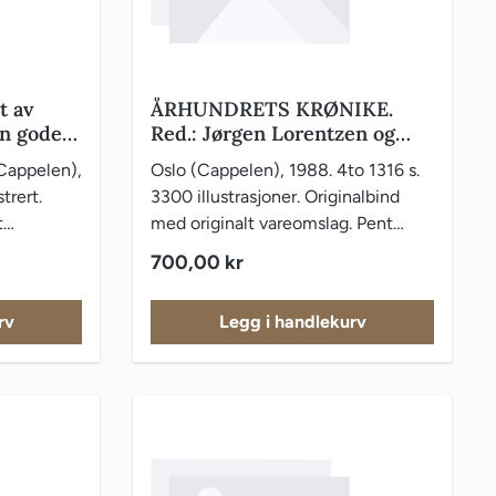
t av
ÅRHUNDRETS KRØNIKE.
en gode
Red.: Jørgen Lorentzen og
Roger W. Sørdahl
Cappelen),
Oslo (Cappelen), 1988. 4to 1316 s.
trert.
3300 illustrasjoner. Originalbind
t
med originalt vareomslag. Pent
eksemplar.
Vanlig pris:
700,00 kr
rv
Legg i handlekurv