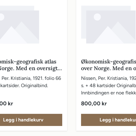
misk-geografisk atlas
Økonomisk-geografis
Norge. Med en oversigt
over Norge. Med en o
e kulturelle og
over de kulturelle og
 Per. Kristiania, 1921. folio 66
Nissen, Per. Kristiania, 19
miske forhold særlig
økonomiske forhold s
 kartsider. Originalbind.
s. + 48 kartsider Originalb
gsveiene. Utarb. med
næringsveiene. Utar
Innbindingen er noe flekk
bidrag under medvirken
statsbidrag under m
materien fin.
nge fagmænd ved Per
af mange fagmænd ve
pris:
Vanlig pris:
,00 kr
800,00 kr
n
Nissen
Legg i handlekurv
Legg i handleku