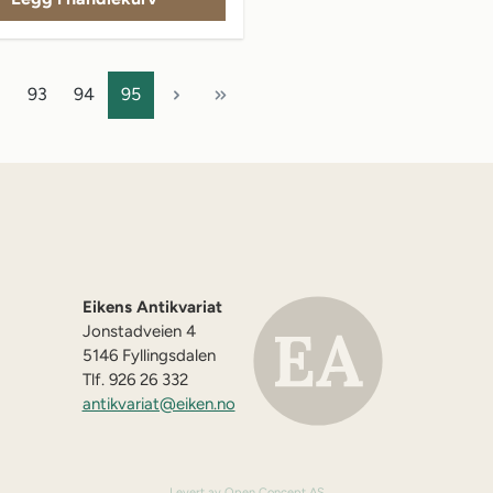
Side
Side
Side
93
94
95
Eikens Antikvariat
Jonstadveien 4
5146 Fyllingsdalen
Tlf. 926 26 332
antikvariat@eiken.no
Levert av Open Concept AS