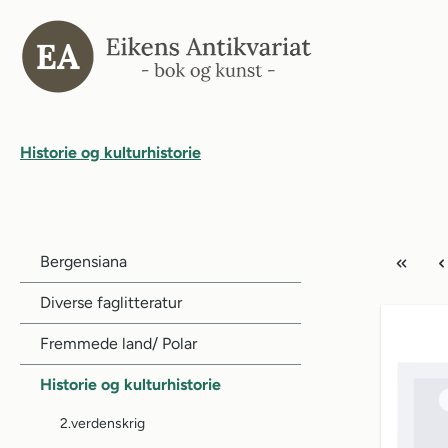
il søk
Gå til hovednavigasjon
Historie og kulturhistorie
Bergensiana
Diverse faglitteratur
Fremmede land/ Polar
Historie og kulturhistorie
2.verdenskrig