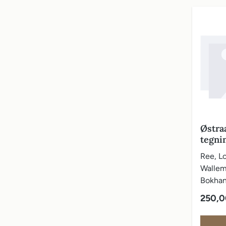
Østra
tegni
bygnin
Ree, Lo
utsigt
Wallem
Bokhand
(2) s., 
Vanlig 
250,0
siders 
Østraat