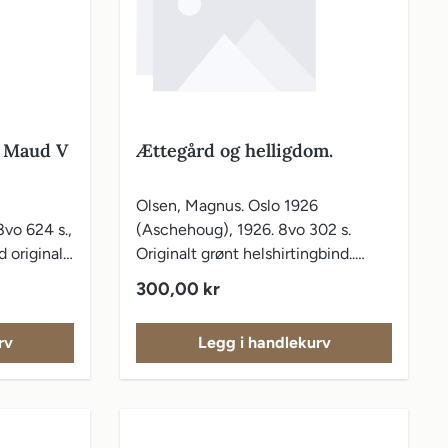
& Maud V
Ættegård og helligdom.
Olsen, Magnus. Oslo 1926
vo 624 s.,
(Aschehoug), 1926. 8vo 302 s.
d originalt
Originalt grønt helshirtingbind..
Instituttet for sammenlignende
Vanlig pris:
300,00 kr
kulturforskning. Noen
understrekninger og markeringer.
rv
Legg i handlekurv