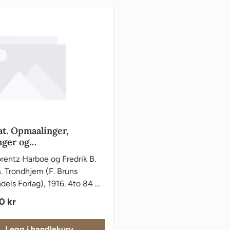
at. Opmaalinger,
nger og
gsbeskrivelse samt en
rentz Harboe og Fredrik B.
 over Østraats historie
. Trondhjem (F. Bruns
els Forlag), 1916. 4to 84 +
illustrert. Originalbind. Tre
pris:
0 kr
tillegg med illustrasjoner:
s brand.
Legg i handlekurv