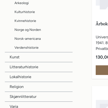
Arkeologi
Kulturhistorie
Kvinnehistorie
Årbok
Norge og Norden
Univers
Norsk-americana
1941. 8v
Verdenshistorie
Privatb
Vanlig 
130,0
Kunst
Litteraturhistorie
Lokalhistorie
Religion
Skjønnlitteratur
Varia