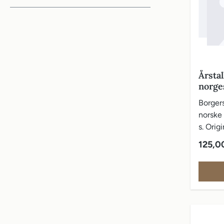
Årstal
norge
Borger
norske
s. Orig
vareom
Vanlig 
125,0