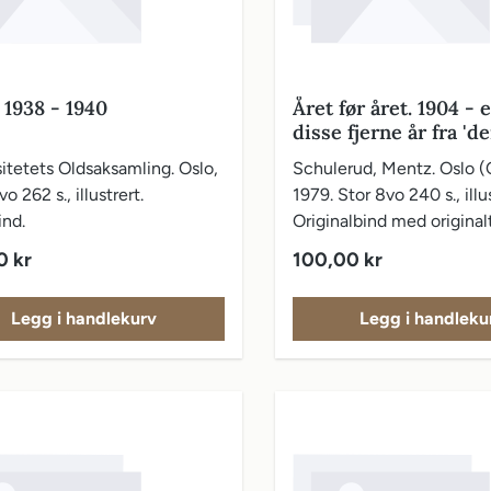
 1938 - 1940
Året før året. 1904 - e
disse fjerne år fra 'd
gamle tid'
itetets Oldsaksamling. Oslo,
Schulerud, Mentz. Oslo (
o 262 s., illustrert.
1979. Stor 8vo 240 s., illus
ind.
Originalbind med original
vareomslag.
pris:
Vanlig pris:
0 kr
100,00 kr
Legg i handlekurv
Legg i handleku