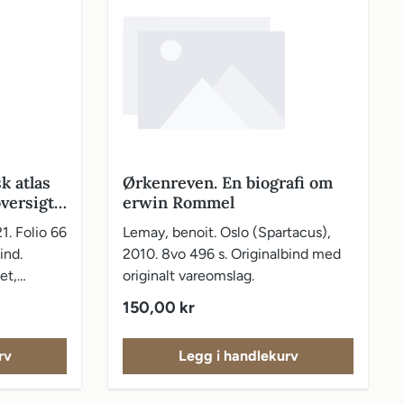
k atlas
Ørkenreven. En biografi om
versigt
erwin Rommel
21. Folio 66
Lemay, benoit. Oslo (Spartacus),
ærlig
ind.
2010. 8vo 496 s. Originalbind med
b. med
et,
originalt vareomslag.
edvirken
d Per
Vanlig pris:
150,00 kr
rv
Legg i handlekurv