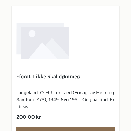
-forat I ikke skal dømmes
Langeland, O. H. Uten sted (Forlagt av Heim og
Samfund A/S), 1949. 8vo 196 s. Originalbind. Ex
librsis.
Vanlig pris:
200,00 kr