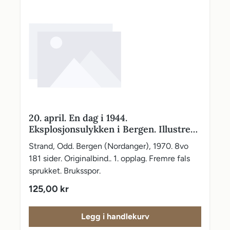
20. april. En dag i 1944.
Eksplosjonsulykken i Bergen. Illustrert
med 72 sider fotografier og andre
Strand, Odd. Bergen (Nordanger), 1970. 8vo
bilder - 8 sider er fargefotografier, kart
181 sider. Originalbind.. 1. opplag. Fremre fals
sprukket. Bruksspor.
Vanlig pris:
125,00 kr
Legg i handlekurv