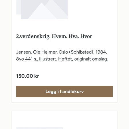
2.verdenskrig. Hvem. Hva. Hvor
Jensen, Ole Helmer. Oslo (Schibsted), 1984.
8vo 441 s., illustrert. Heftet, originalt omslag.
Vanlig pris:
150,00 kr
Legg i handlekurv