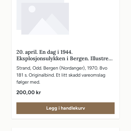
20. april. En dag i 1944.
Eksplosjonsulykken i Bergen. Illustrert
med 72 sider fotografier og andre
Strand, Odd. Bergen (Nordanger), 1970. 8vo
bilder - 8 sider er fargefotografier, kart
181 s. Originalbind. Et litt skadd vareomslag
følger med.
Vanlig pris:
200,00 kr
Legg i handlekurv