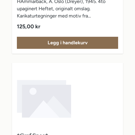
HAmmarback, A. Oslo (Dreyer), 1945. 4to
upaginert Heftet, originalt omslag.
Karikaturtegninger med motiv fra
okkupasjonstiden. Pent eksemplar.
Vanlig pris:
125,00 kr
Legg i handlekurv