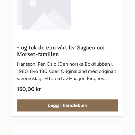
- og tok de enn vårt liv. Sagaen om
Morset-familien
Hansson, Per. Oslo (Den norske Bokklubben),
1980. 8vo 180 sider. Originalbind med originalt
vareomslag.. Etterord av Haagen Ringnes.
Annen verdenskrig. Rifter i vareomslaget.
Vanlig pris:
150,00 kr
Legg i handlekurv