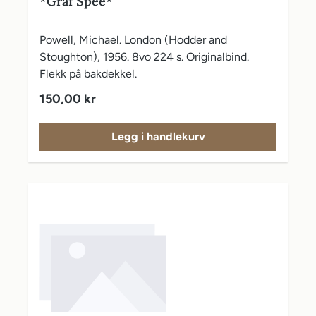
*Graf Spee*
Powell, Michael. London (Hodder and
Stoughton), 1956. 8vo 224 s. Originalbind.
Flekk på bakdekkel.
Vanlig pris:
150,00 kr
Legg i handlekurv