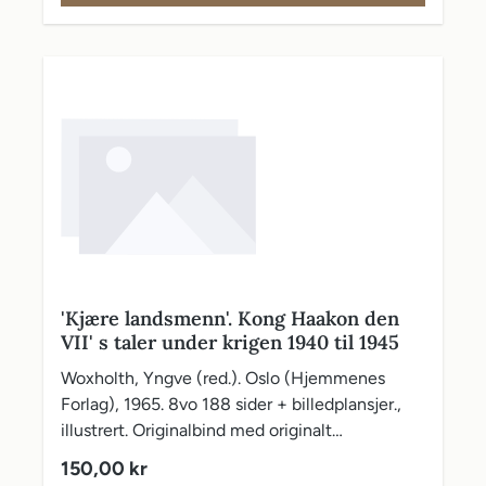
'Kjære landsmenn'. Kong Haakon den
VII' s taler under krigen 1940 til 1945
Woxholth, Yngve (red.). Oslo (Hjemmenes
Forlag), 1965. 8vo 188 sider + billedplansjer.,
illustrert. Originalbind med originalt
vareomslag.
Vanlig pris:
150,00 kr