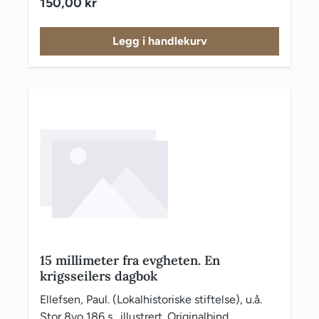
Vanlig pris:
150,00 kr
Legg i handlekurv
15 millimeter fra evgheten. En
krigsseilers dagbok
Ellefsen, Paul. (Lokalhistoriske stiftelse), u.å.
Stor 8vo 186 s., illustrert. Originalbind.