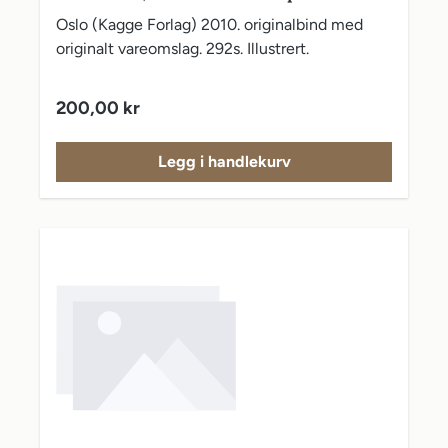
østfronten
Oslo (Kagge Forlag) 2010. originalbind med
originalt vareomslag. 292s. Illustrert.
Vanlig pris:
200,00 kr
Legg i handlekurv