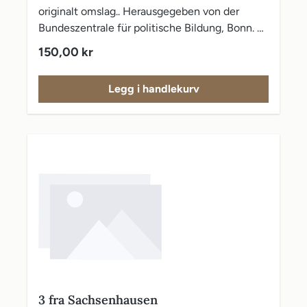
originalt omslag.. Herausgegeben von der
Bundeszentrale für politische Bildung, Bonn. 6.
Auflage. Foldekart bakerst i boken. noen
Vanlig pris:
150,00 kr
flekker på omslagene.
Legg i handlekurv
3 fra Sachsenhausen