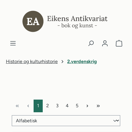
ovedinnhold
Historie og kulturhistorie
2.verdenskrig
Side
Side
Side
Side
Side
1
2
3
4
5