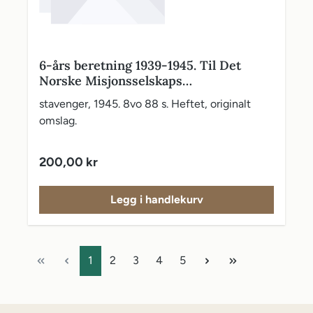
6-års beretning 1939-1945. Til Det
Norske Misjonsselskaps
generalforsamling i Oslo 11.-14. oktober
stavenger, 1945. 8vo 88 s. Heftet, originalt
1945
omslag.
Vanlig pris:
200,00 kr
Legg i handlekurv
Side
Side
Side
Side
Side
1
2
3
4
5