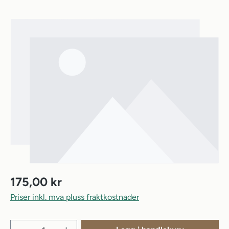
Hopp over bildegalleri
175,00 kr
Priser inkl. mva pluss fraktkostnader
Produktmengde: Angi ønsket mengde eller b