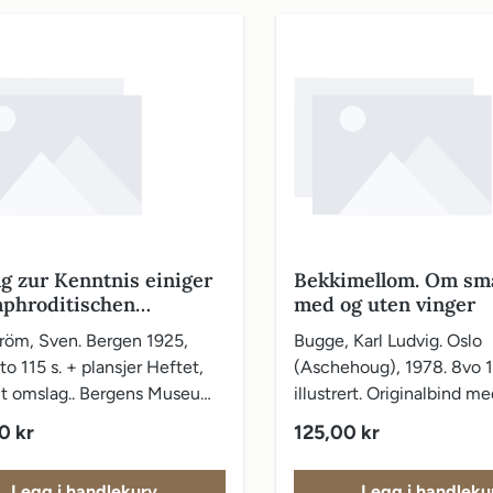
ag zur Kenntnis einiger
Bekkimellom. Om sm
phroditischen
med og uten vinger
oden Crustaceen. Mit 5
röm, Sven. Bergen 1925,
Bugge, Karl Ludvig. Oslo
n und 13 Figuren im
to 115 s. + plansjer Heftet,
(Aschehoug), 1978. 8vo 1
alt omslag.. Bergens Museums
illustrert. Originalbind me
, ny rkke, bind II, No. 2.
vareomslag.. Tegninger av
pris:
Vanlig pris:
0 kr
125,00 kr
 skadet ved kapitélene.
Legg i handlekurv
Legg i handleku