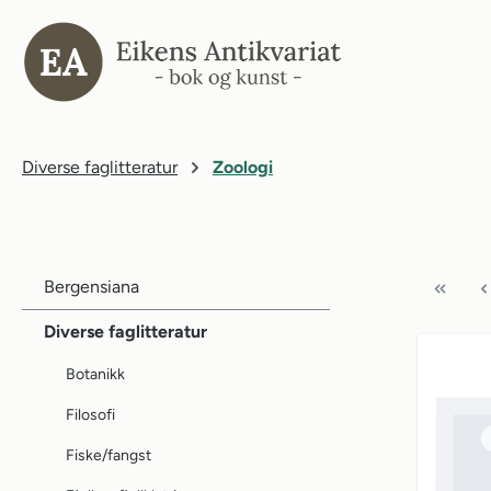
il søk
Gå til hovednavigasjon
Diverse faglitteratur
Zoologi
Bergensiana
Diverse faglitteratur
Botanikk
Filosofi
Fiske/fangst