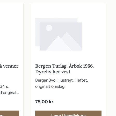
å venner
Bergen Turlag. Årbok 1966.
Dyreliv her vest
Bergen8vo, illustrert. Heftet,
34 s.,
originalt omslag.
d originalt
 Ulf Aas.
Vanlig pris:
75,00 kr
rv
Legg i handlekurv