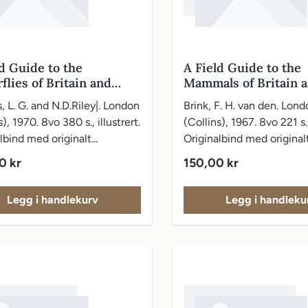
ld Guide to the
A Field Guide to the
flies of Britain and
Mammals of Britain 
e
Europe
, L. G. and N.D.Riley|. London
Brink, F. H. van den. Lond
), 1970. 8vo 380 s., illustrert.
(Collins), 1967. 8vo 221 s., 
lbind med originalt
Originalbind med original
slag. Navn på tittelbladet.
vareomslag.
pris:
Vanlig pris:
0 kr
150,00 kr
te 14 sidene løse..
Legg i handlekurv
Legg i handleku