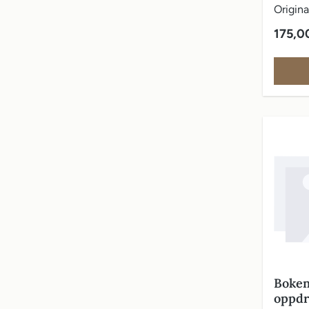
Origina
vareom
Vanlig 
175,0
Boken
oppdre