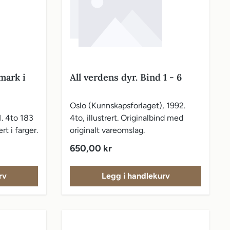
lmark i
All verdens dyr. Bind 1 - 6
Oslo (Kunnskapsforlaget), 1992.
. 4to 183
4to, illustrert. Originalbind med
ert i farger.
originalt vareomslag.
Vanlig pris:
650,00 kr
rv
Legg i handlekurv