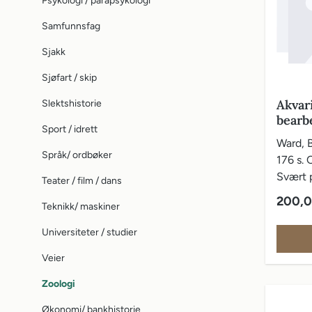
Psykologi / parapsykologi
Samfunnsfag
Sjakk
Sjøfart / skip
Akvari
Slektshistorie
bearb
Sport / idrett
Ward, B
Språk/ ordbøker
176 s. O
Svært 
Teater / film / dans
Vanlig 
200,0
Teknikk/ maskiner
Universiteter / studier
Veier
Zoologi
Økonomi/ bankhistorie