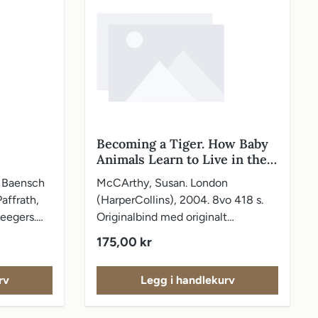
Becoming a Tiger. How Baby
Animals Learn to Live in the
Wild
. Baensch
McCArthy, Susan. London
affrath,
(HarperCollins), 2004. 8vo 418 s.
eegers.
Originalbind med originalt
und
vareomslag.
Vanlig pris:
175,00 kr
vo 1104
lband.
rv
Legg i handlekurv
Atlas.