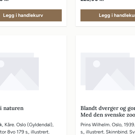
rt. Privatbind.
Legg i handlekurv
Legg i handleku
 i naturen
Blandt dverger og gori
Med den svenske zoo
ekspedisjonen til
, Kåre. Oslo (Gyldendal),
Prins Wilhelm. Oslo, 1939
Centralafrika 1921
or 8vo 179 s., illustrert.
s., illustrert. Skinnbind. 