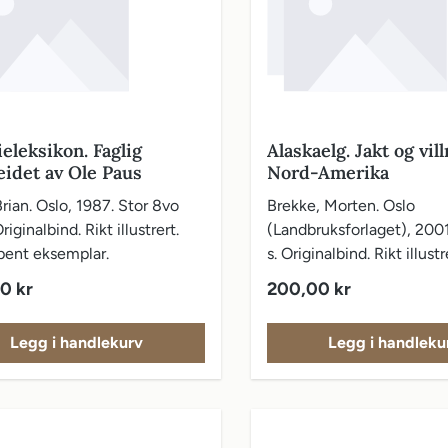
eleksikon. Faglig
Alaskaelg. Jakt og vil
eidet av Ole Paus
Nord-Amerika
rian. Oslo, 1987. Stor 8vo
Brekke, Morten. Oslo
riginalbind. Rikt illustrert.
(Landbruksforlaget), 2001
pent eksemplar.
s. Originalbind. Rikt illustr
pris:
Vanlig pris:
0 kr
200,00 kr
Legg i handlekurv
Legg i handleku