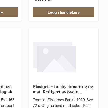
rv
Legg i handlekurv
llaer.
Blåskjell - hobby, binæring og
logiske
mat. Redigert av Svein
Kristiansen. Illustrasjoner og
. 8vo 167
Tromsø (Fiskernes Bank), 1979. 8vo
lay-out: Inger Landsem
Svært pent
72 s. Originalbind med dekor. Pen.
Danielsen. Fargefoto: Per