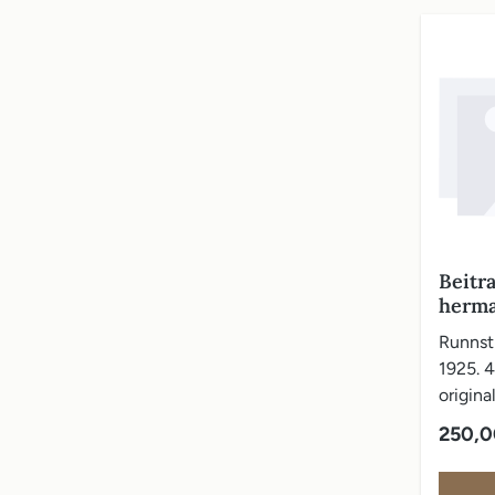
Beitr
herma
dekap
Runnst
Tafel
1925. 4
Texte
origin
skrifter
Vanlig 
250,0
Ryggen