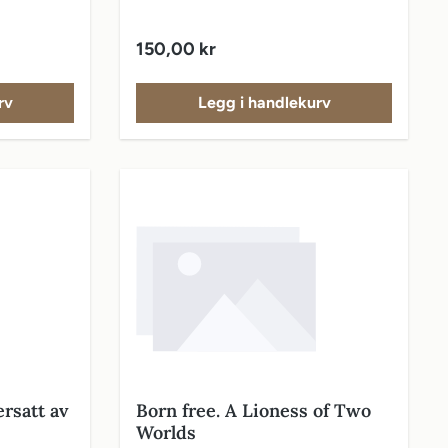
Hafslund
Vanlig pris:
150,00 kr
rv
Legg i handlekurv
rsatt av
Born free. A Lioness of Two
Worlds