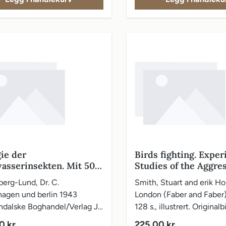
gie der
Birds fighting. Exper
asserinsekten. Mit 501
Studies of the Aggre
dungen im Text und 13
Displays of some Bir
erg-Lund, Dr. C.
Smith, Stuart and erik Ho
n
agen und berlin 1943
London (Faber and Faber),
ndalske Boghandel/Verlag J.
128 s., illustrert. Originalb
r), 1943. Stor 8vo 682 s.,
Signert av Hosking.
pris:
Vanlig pris:
0 kr
225,00 kr