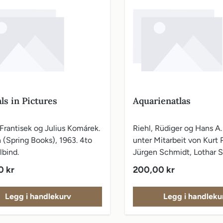
ls in Pictures
Aquarienatlas
Frantisek og Julius Komárek.
Riehl, Rüdiger og Hans A
 (Spring Books), 1963. 4to
unter Mitarbeit von Kurt P
lbind.
Jürgen Schmidt, Lothar S
Melle (Verlag für Natur- 
pris:
Vanlig pris:
0 kr
200,00 kr
Heimtierkunde), 1990. 8
Seiten., illustrert. Origina
Legg i handlekurv
Legg i handleku
Aquarien Atlas Aquarien-