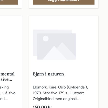
imental
Bjørn i naturen
ssive
ds
sking.
Elgmork, Kåre. Oslo (Gyldendal),
 u.å. 8vo
1979. Stor 8vo 179 s., illustrert.
ind.
Originalbind med originalt
vareomslag.
Vanlig pris:
150,00 kr