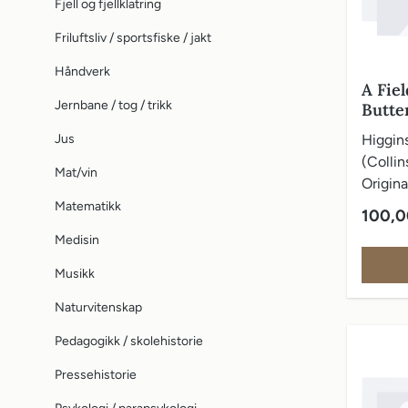
Fjell og fjellklatring
Friluftsliv / sportsfiske / jakt
Håndverk
A Fie
Jernbane / tog / trikk
Butter
Europ
Jus
Higgins
(Collins
Mat/vin
Origina
vareoml
Matematikk
Vanlig 
100,0
De førs
Medisin
Musikk
Naturvitenskap
Pedagogikk / skolehistorie
Pressehistorie