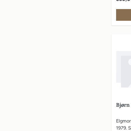
illustre
Bjørn
Elgmork
1979. St