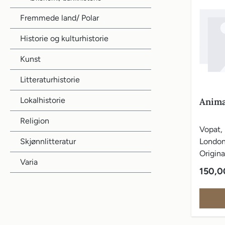
Fremmede land/ Polar
Historie og kulturhistorie
Kunst
Litteraturhistorie
Lokalhistorie
Anima
Religion
Vopat, 
Skjønnlitteratur
London
Origina
Varia
Vanlig 
150,0