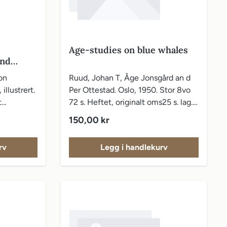
Age-studies on blue whales
and
on
Ruud, Johan T, Åge Jonsgård an d
illustrert.
Per Ottestad. Oslo, 1950. Stor 8vo
t
72 s. Heftet, originalt oms25 s. lag..
= Hvalrådets skrifter. Scientific
Vanlig pris:
150,00 kr
results of marine biological
research. Edited by Universitetets
rv
Legg i handlekurv
biologiske laboratorium and Statens
Institutt for hvalforskning. no. 33.
FAlsene sprukket.