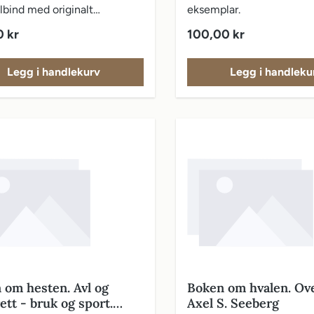
lbind med originalt
eksemplar.
slag.
pris:
Vanlig pris:
0 kr
100,00 kr
Legg i handlekurv
Legg i handleku
 om hesten. Avl og
Boken om hvalen. Ove
tt - bruk og sport.
Axel S. Seeberg