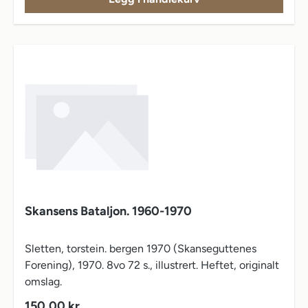
Skansens Bataljon. 1960-1970
Sletten, torstein. bergen 1970 (Skanseguttenes
Forening), 1970. 8vo 72 s., illustrert. Heftet, originalt
omslag.
Vanlig pris:
150,00 kr