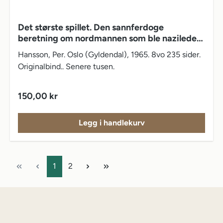
Det største spillet. Den sannferdoge
beretning om nordmannen som ble nazileder
og Gestapos fortrolige - etter ordre fra
Hansson, Per. Oslo (Gyldendal), 1965. 8vo 235 sider.
London
Originalbind.. Senere tusen.
Vanlig pris:
150,00 kr
Legg i handlekurv
Side
Side
1
2