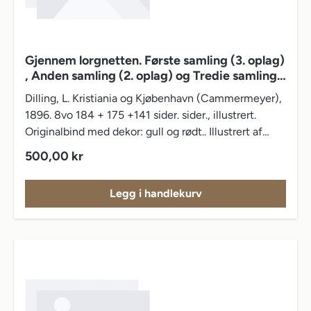
Gjennem lorgnetten. Første samling (3. oplag)
, Anden samling (2. oplag) og Tredie samling
(2. oplag)
Dilling, L. Kristiania og Kjøbenhavn (Cammermeyer),
1896. 8vo 184 + 175 +141 sider. sider., illustrert.
Originalbind med dekor: gull og rødt.. Illustrert af
Wilh. Peters og Gustav Lærum. Bokeiermerke.
Vanlig pris:
500,00 kr
Navnestempel. Sundseth 778 -779 - 947.
Legg i handlekurv