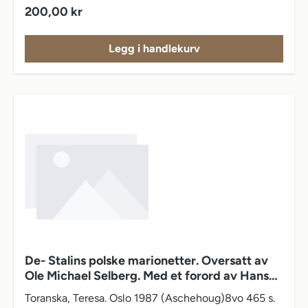
Vanlig pris:
200,00 kr
Legg i handlekurv
De- Stalins polske marionetter. Oversatt av
Ole Michael Selberg. Med et forord av Hans
Wilhelm Steinfeld
Toranska, Teresa. Oslo 1987 (Aschehoug)8vo 465 s.