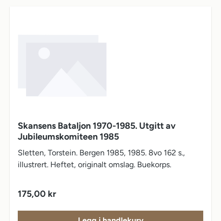
Skansens Bataljon 1970-1985. Utgitt av
Jubileumskomiteen 1985
Sletten, Torstein. Bergen 1985, 1985. 8vo 162 s.,
illustrert. Heftet, originalt omslag. Buekorps.
Vanlig pris:
175,00 kr
Legg i handlekurv