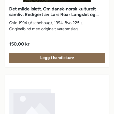
Det milde islett. Om dansk-norsk kulturelt
samliv. Redigert av Lars Roar Langslet og
Hilde Sejersted
Oslo 1994 (Aschehoug), 1994. 8vo 225 s.
Originalbind med originalt vareomslag.
Vanlig pris:
150,00 kr
Legg i handlekurv