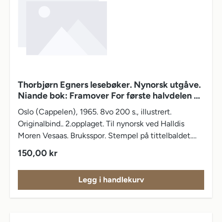
Thorbjørn Egners lesebøker. Nynorsk utgåve.
Niande bok: Framover For første halvdelen av
sjette skuleåret.
Oslo (Cappelen), 1965. 8vo 200 s., illustrert.
Originalbind.. 2.opplaget. Til nynorsk ved Halldis
Moren Vesaas. Bruksspor. Stempel på tittelbaldet.
Navneliste bakerst.
Vanlig pris:
150,00 kr
Legg i handlekurv