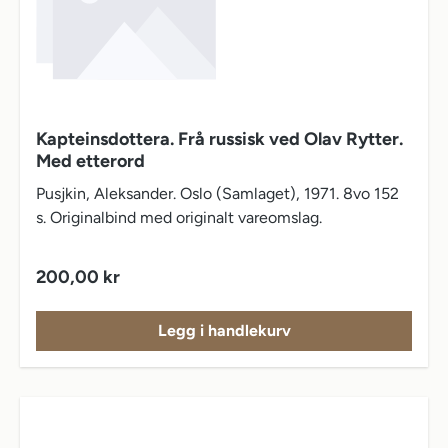
Kapteinsdottera. Frå russisk ved Olav Rytter.
Med etterord
Pusjkin, Aleksander. Oslo (Samlaget), 1971. 8vo 152
s. Originalbind med originalt vareomslag.
Vanlig pris:
200,00 kr
Legg i handlekurv