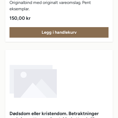
Originalbind med originalt vareomslag. Pent
eksemplar.
Vanlig pris:
150,00 kr
Legg i handlekurv
Dødsdom eller kristendom. Betraktninger