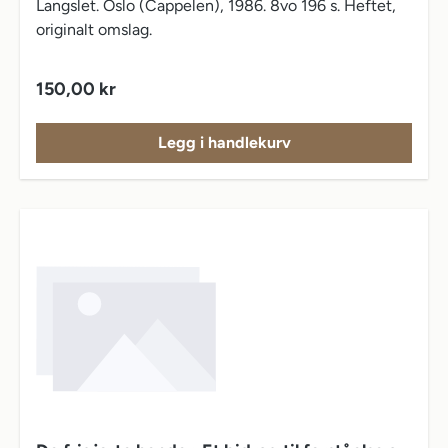
Langslet. Oslo (Cappelen), 1986. 8vo 196 s. Heftet,
originalt omslag.
Vanlig pris:
150,00 kr
Legg i handlekurv