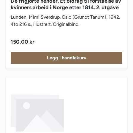
De frigjorte hender. Et bidrag til forståelse av
kvinners arbeid i Norge etter 1814. 2. utgave
Lunden, Mimi Sverdrup. Oslo (Grundt Tanum), 1942.
4to 216 s., illustrert. Originalbind.
Vanlig pris:
150,00 kr
Legg i handlekurv