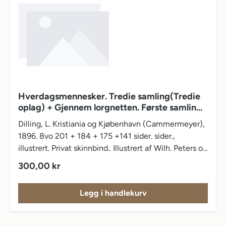
Hverdagsmennesker. Tredie samling(Tredie
oplag) + Gjennem lorgnetten. Første samling
(3. oplag) , Anden samling (2. oplag) og
Dilling, L. Kristiania og Kjøbenhavn (Cammermeyer),
Tredie samling (2. oplag)
1896. 8vo 201 + 184 + 175 +141 sider. sider.,
illustrert. Privat skinnbind.. Illustrert af Wilh. Peters og
Gustav Lærum. Skinnet skrapet.
Vanlig pris:
300,00 kr
Legg i handlekurv