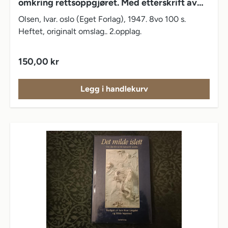
omkring rettsoppgjøret. Med etterskrift av
sokneprest Eystein Poulsen
Olsen, Ivar. oslo (Eget Forlag), 1947. 8vo 100 s.
Heftet, originalt omslag.. 2.opplag.
Vanlig pris:
150,00 kr
Legg i handlekurv