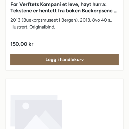
For Verftets Kompani et leve, høyt hurra:
Tekstene er hentett fra boken Buekorpsene i
Bergen av Torstein Sletten
2013 (Buekorpsmuseet i Bergen), 2013. 8vo 40 s.,
illustrert. Originalbind.
Vanlig pris:
150,00 kr
Legg i handlekurv