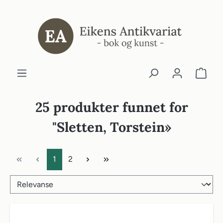
ovedinnhold
25 produkter funnet for
"Sletten, Torstein»
Side
Side
1
2