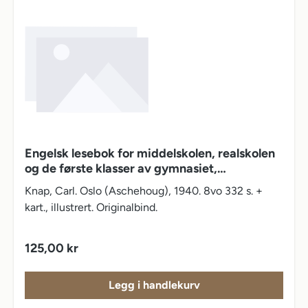
Engelsk lesebok for middelskolen, realskolen
og de første klasser av gymnasiet,
lærerskolen og ungdomsskoler. Sjette utgave
Knap, Carl. Oslo (Aschehoug), 1940. 8vo 332 s. +
kart., illustrert. Originalbind.
Vanlig pris:
125,00 kr
Legg i handlekurv