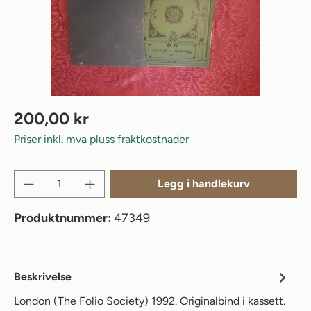
200,00 kr
Priser inkl. mva pluss fraktkostnader
Produktmengde: Angi ønsket mengde eller b
Legg i handlekurv
Produktnummer:
47349
Beskrivelse
London (The Folio Society) 1992. Originalbind i kassett.