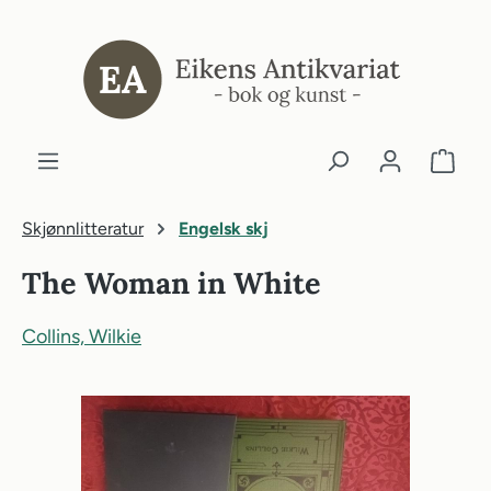
ovedinnhold
Skjønnlitteratur
Engelsk skj
The Woman in White
Collins, Wilkie
Hopp over bildegalleri