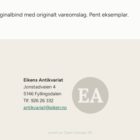
iginalbind med originalt vareomslag. Pent eksemplar.
Eikens Antikvariat
Jonstadveien 4
5146 Fyllingsdalen
Tlf. 926 26 332
antikvariat@eiken.no
Levert av Open Concept AS