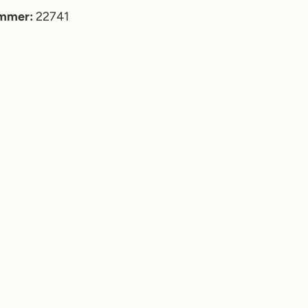
ummer:
22741