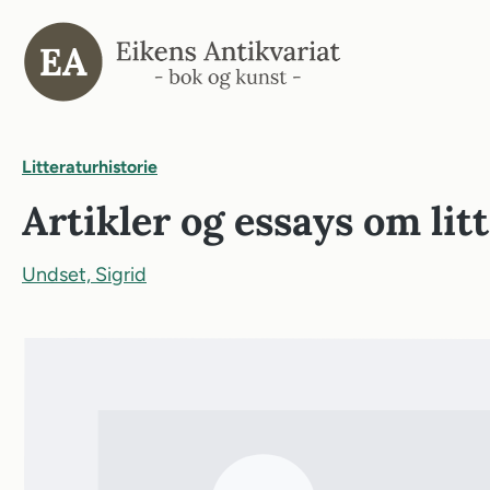
il søk
Gå til hovednavigasjon
Litteraturhistorie
Artikler og essays om litt
Undset, Sigrid
Hopp over bildegalleri