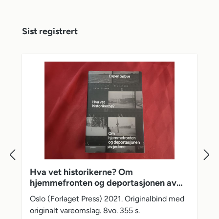
Hopp over produktgalleri
Sist registrert
Hva vet historikerne? Om
hjemmefronten og deportasjonen av
jødene
Oslo (Forlaget Press) 2021. Originalbind med
originalt vareomslag. 8vo. 355 s.