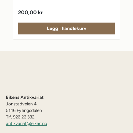
Vanlig pris:
200,00 kr
Legg i handlekurv
Eikens Antikvariat
Jonstadveien 4
5146 Fyllingsdalen
Tlf. 926 26 332
antikvariat@eiken.no